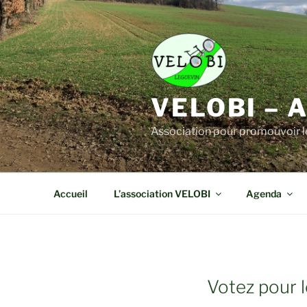
Aller
au
contenu
principal
VELOBI – 
Association pour promouvoir l
Accueil
L’association VELOBI
Agenda
Votez pour 