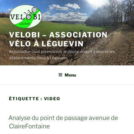
Aller
au
contenu
principal
VELOBI – ASSOCIATION
VÉLO À LÉGUEVIN
Association pour promouvoir le déplacement à vélo et les
déplacements doux à Léguevin.
Menu
ÉTIQUETTE :
VIDEO
Analyse du point de passage avenue de
ClaireFontaine