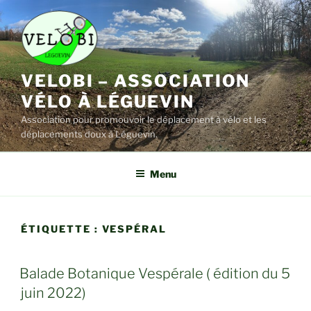
Aller
au
contenu
principal
VELOBI – ASSOCIATION
VÉLO À LÉGUEVIN
Association pour promouvoir le déplacement à vélo et les
déplacements doux à Léguevin.
Menu
ÉTIQUETTE :
VESPÉRAL
Balade Botanique Vespérale ( édition du 5
juin 2022)